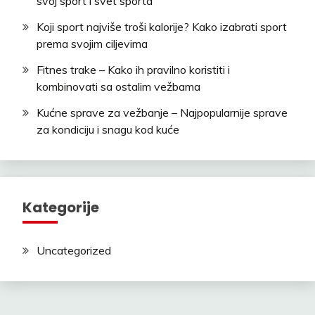
svoj sport i svet sporta
Koji sport najviše troši kalorije? Kako izabrati sport
prema svojim ciljevima
Fitnes trake – Kako ih pravilno koristiti i
kombinovati sa ostalim vežbama
Kućne sprave za vežbanje – Najpopularnije sprave
za kondiciju i snagu kod kuće
Kategorije
Uncategorized